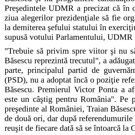
Preşedintele UDMR a precizat că în op
ziua alegerilor prezidenţiale să fie o
la demiterea şefului statului în exerciţi
supusă votului Parlamentului, UDMR nu
"Trebuie să privim spre viitor şi nu s
Băsescu reprezintă trecutul", a adăug
parte, principalul partid de guvernă
(PSD), nu a adoptat încă o poziţie refe
Băsescu. Premierul Victor Ponta a af
este un câştig pentru România". Pe p
preşedinte al României, Traian Băsesc
de două ori, dar după referendumurile 
reuşit de fiecare dată să se întoarcă la 