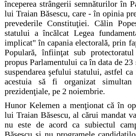
începerea strângerii semnăturilor în 
lui Traian Băsescu, care - în opinia pre
prevederile Constituţiei. Călin Pope
statului a încălcat Legea fundamenta
implicat" în capania electorală, prin fa
Populară, înfiinţat sub protectoratu
propus Parlamentului ca în data de 23 
suspendarea şefului statului, astfel c
acestuia să fi organizat simultan
prezidenţiale, pe 2 noiembrie.
Hunor Kelemen a menţionat că în opin
lui Traian Băsescu, al cărui mandat v
nu este de acord ca subiectul campa
Băsescu şi nu programele candidaţilor