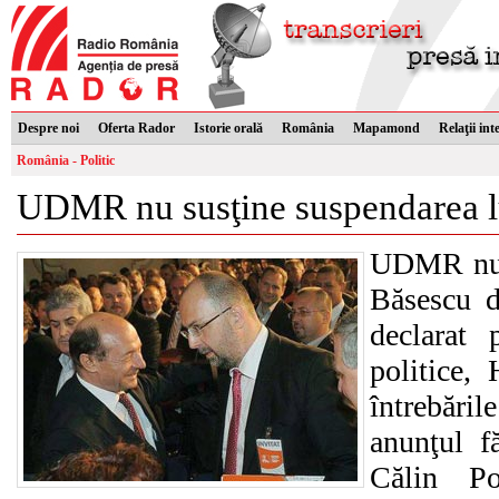
Despre noi
Oferta Rador
Istorie orală
România
Mapamond
Relaţii int
România - Politic
UDMR nu susţine suspendarea l
UDMR nu s
Băsescu di
declarat 
politice,
întrebări
anunţul f
Călin Pop