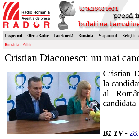
Despre noi
Oferta Rador
Istorie orală
România
Mapamond
Relaţii int
România - Politic
Cristian Diaconescu nu mai cand
Cristian 
la candida
al Român
candidata
B1 TV
-
28