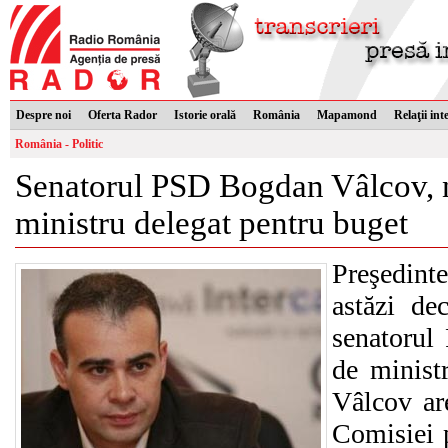
Despre noi
Oferta Rador
Istorie orală
România
Mapamond
Relaţii int
România - Politic
Senatorul PSD Bogdan Vâlcov, n
ministru delegat pentru buget
Preşedin
astăzi de
senatorul
de minist
Vâlcov are
Comisiei p