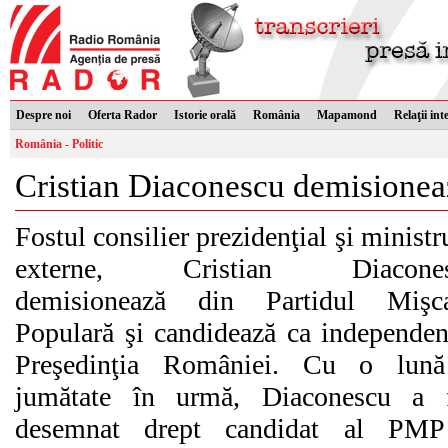
Despre noi
Oferta Rador
Istorie orală
România
Mapamond
Relaţii int
România - Politic
Cristian Diaconescu demisione
Fostul consilier prezidenţial şi ministr
externe, Cristian Diacones
demisionează din Partidul Mişca
Populară şi candidează ca independen
Preşedinţia României. Cu o lună
jumătate în urmă, Diaconescu a f
desemnat drept candidat al PMP