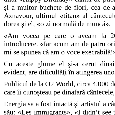
şi a multor buchete de flori, cea de-
Aznavour, ultimul «titan» al cântecul
dorea şi el, «o zi normală de muncă».
«Am vocea pe care o aveam la 20 
introducere. «Iar acum am de patru ori
mi se spunea că am o voce execrabilă!
Cu aceste glume el şi-a cerut dinai
evident, are dificultăţi în atingerea uno
Publicul de la O2 World, circa 4.000 de
care îi cunoşteau pe dinafară cântecele, 
Energia sa a fost intactă şi artistul a c
său: «Les immigrants», «I didn’t see 