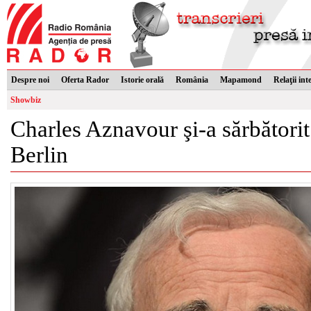
Despre noi
Oferta Rador
Istorie orală
România
Mapamond
Relaţii int
Showbiz
Charles Aznavour şi-a sărbătorit
Berlin