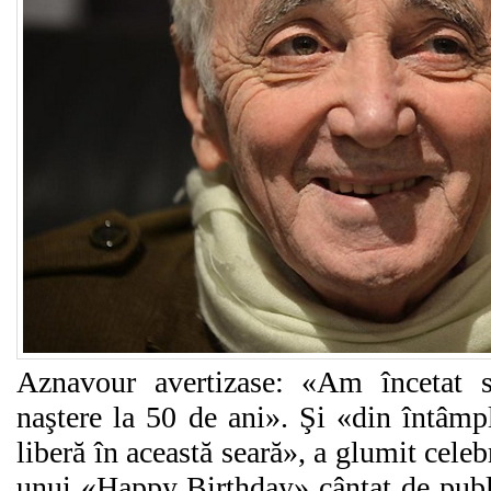
Aznavour avertizase: «Am încetat 
naştere la 50 de ani». Şi «din întâmpl
liberă în această seară», a glumit celeb
unui «Happy Birthday» cântat de public