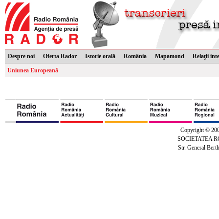
Despre noi
Oferta Rador
Istorie orală
România
Mapamond
Relaţii int
Uniunea Europeană
Copyright © 20
SOCIETATEA 
Str. General Bert